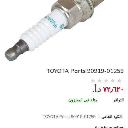
TOYOTA Parts 90919-01259
٧٢٫٦٢٠ د.أ.‏
التوافر
متاح في المخزون
الكود الخاص
TOYOTA Parts 90919-01259
Article number