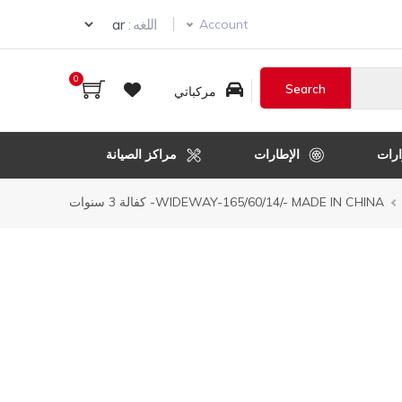
Select your language
اللغه :
Account
0
مركباتي
رات
الإطارات
مراكز الصيانة
WIDEWAY-165/60/14/- MADE IN CHINA- كفالة 3 سنوات
ل