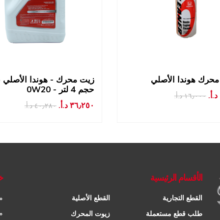
حرك هوندا الأصلي
زيت محرك - هوندا الأصلي ع
0W20 - حجم 4 لتر
١٦٫٠٠٠ د.أ.‏
٣٦٫٢٥٠ د.أ.‏
٤٠٫٢٨٠ د.أ.‏
الأقسام الرئيسية
خ
م
القطع التجارية
القطع الأصلية
م
طلب قطع مستعملة
زيوت المحرك