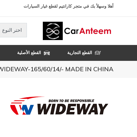
تجاوز
أهلا وسهلأ بك في متجر كارانتيم لقطع غيار السيارات
إلى
المحتوى
الرئيسي
اختر النوع
القطع التجارية
القطع الأصلية
WIDEWAY-165/60/14/- MADE IN CHINA- كفالة 3 سنوا