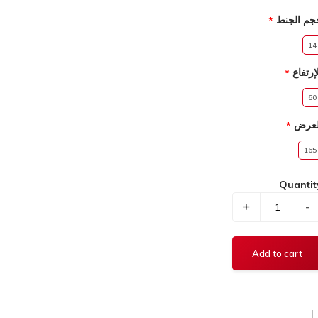
جم الجنط
14
إرتفاع
60
لعرض
165
Quantit
+
-