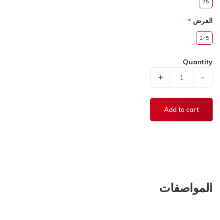
75
العرض
245
Quantity
+
-
المواصفات