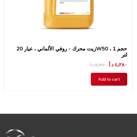
زيت محرك - روفي الألماني ، عيار 20W50 ، حجم 1
لتر
٤٫٢٨٠ د.أ.‏
٥٫٣٥٠ د.أ.‏