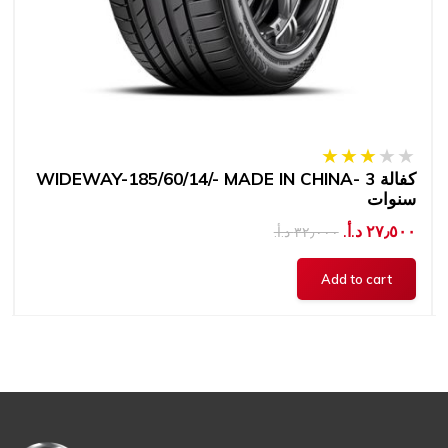
WIDEWAY-185/60/14/- MADE IN CHINA- كفالة 3
سنوات
٢٧٫٥٠٠ د.أ.‏
٣٢٫٠٠٠ د.أ.‏