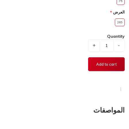
75
العرض
265
Quantity
+
-
المواصفات