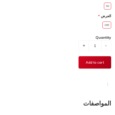
60
العرض
285
Quantity
+
-
المواصفات