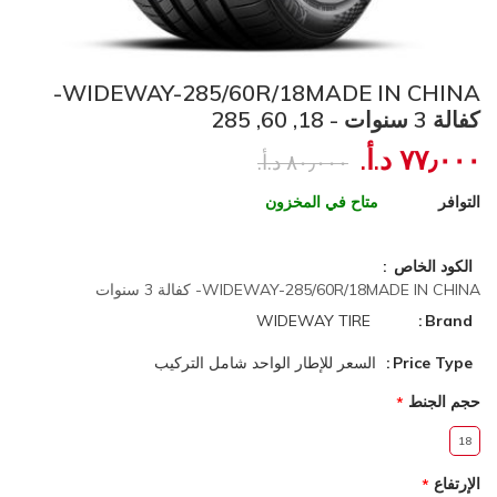
WIDEWAY-285/60R/18MADE IN CHINA-
كفالة 3 سنوات - 18, 60, 285
٧٧٫٠٠٠ د.أ.‏
٨٠٫٠٠٠ د.أ.‏
التوافر
متاح في المخزون
الكود الخاص
WIDEWAY-285/60R/18MADE IN CHINA- كفالة 3 سنوات
WIDEWAY TIRE
Brand
Price Type
السعر للإطار الواحد شامل التركيب
حجم الجنط
18
الإرتفاع