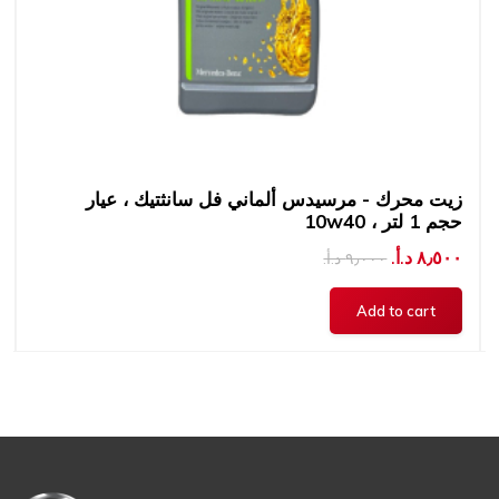
زيت محرك - مرسيدس ألماني فل سانثتيك ، عيار
10w40 ، حجم 1 لتر
٨٫٥٠٠ د.أ.‏
٩٫٠٠٠ د.أ.‏