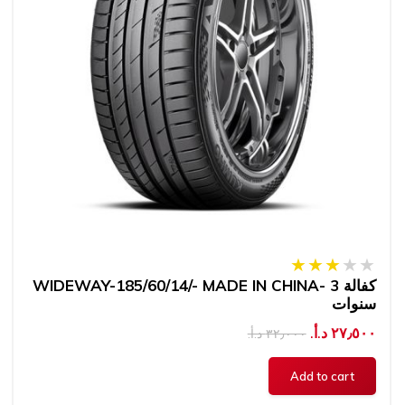
WIDEWAY-185/60/14/- MADE IN CHINA- كفالة 3
سنوات
٢٧٫٥٠٠ د.أ.‏
٣٢٫٠٠٠ د.أ.‏