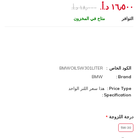
١٦٫٥٠٠ د.أ.‏
١٨٫٠٠٠ د.أ.‏
التوافر
متاح في المخزون
الكود الخاص
BMWOIL5W301LITER
BMW
Brand
Price Type
هذا سعر اللتر الواحد
Specification
درجة اللزوجة
5W-30