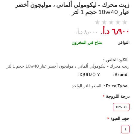
زيت محرك - ليكومولي ألماني ، موليجون أخضر
عيار 10w40 حجم 1 لتر
٦٫٩٠٠ د.أ.‏
٨٫٠٠٠ د.أ.‏
التوافر
متاح في المخزون
الكود الخاص
زيت محرك - ليكومولي ألماني ، موليجون أخضر عيار 10w40 حجم 1 لتر
LIQUI MOLY
Brand
Price Type
السعر للتر الواحد
درجة اللزوجة
10W-40
حجم العبوة
1