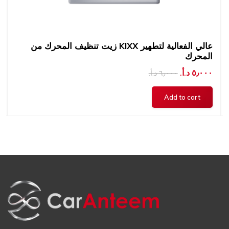
زيت تنظيف المحرك من KIXX عالي الفعالية لتطهير
المحرك
٥٫٠٠٠ د.أ.‏
٦٫٠٠٠ د.أ.‏