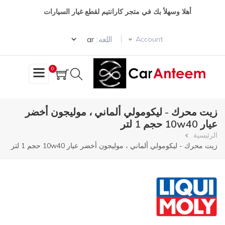
تجاوز
أهلا وسهلأ بك في متجر كارانتيم لقطع غيار السيارات
إلى
المحتوى
Select your language
الرئيسي
اللغه :
Account
0
زيت محرك - ليكومولي ألماني ، موليجون أخضر
عيار 10w40 حجم 1 لتر
مسار
الرئيسية
زيت محرك - ليكومولي ألماني ، موليجون أخضر عيار 10w40 حجم 1 لتر
التنقل