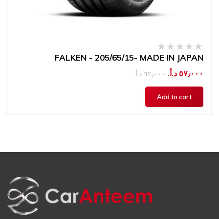
FALKEN - 205/65/15- MADE IN JAPAN
٥٧٫٠٠٠ د.أ.‏
٦٢٫٠٠٠ د.أ.‏