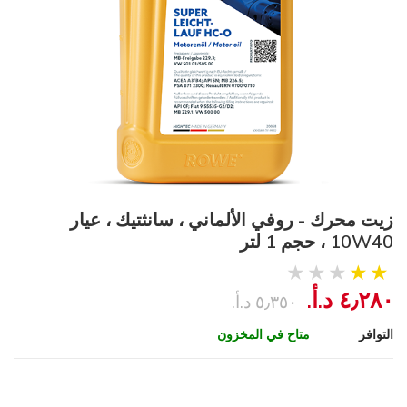
زيت محرك - روفي الألماني ، سانثتيك ، عيار
10W40 ، حجم 1 لتر
٤٫٢٨٠ د.أ.‏
٥٫٣٥٠ د.أ.‏
التوافر
متاح في المخزون