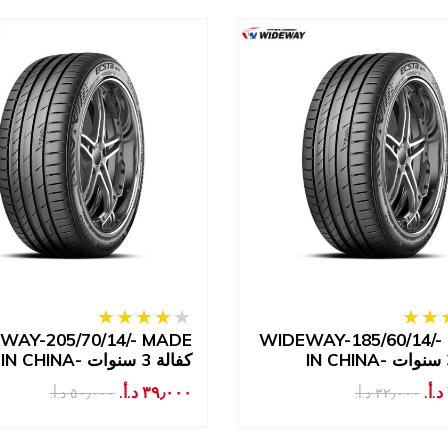
WAY-205/70/14/- MADE
WIDEWAY-185/60/14/-
IN CHINA- كفالة 3 سنوات
٣٩٫٠٠٠ د.أ.‏
٣٢٫٠٠٠ د.أ.‏
٥٠٫٠٠٠ د.أ.‏