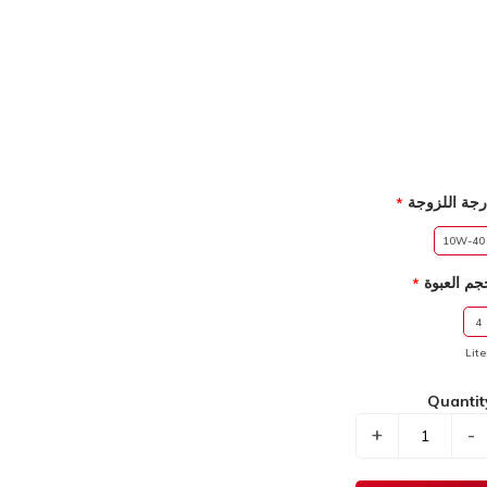
رجة اللزوجة
10W-40
جم العبوة
4
Lite
Quantit
+
-