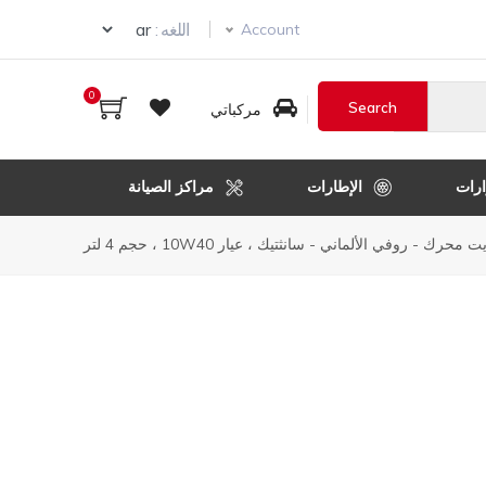
Select your language
اللغه :
Account
0
مركباتي
رات
الإطارات
مراكز الصيانة
ت محرك - روفي الألماني - سانثتيك ، عيار 10W40 ، حجم 4 لتر