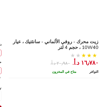
زيت محرك - روفي الألماني - سانثتيك ، عيار
د
10W40 ، حجم 4 لتر
١٦٫٧٨٠ د.أ.‏
ح
٢٠٫٩٨٠ د.أ.‏
التوافر
متاح في المخزون
r
y