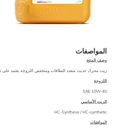
المواصفات
وصف المنتج
زيت محرك حديث متعدد النطاقات ومنخفض اللزوجة يعتمد على تركيب HC. يمكن استخدامه في محركات البنزين والديزل لسيارات الركاب ذات الشحن التو
اللزوجة
SAE 10W-40
الزيت الأساسي
HC-Synthese / HC-synthetic
الموافقات