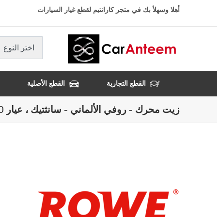
تجاوز
أهلا وسهلأ بك في متجر كارانتيم لقطع غيار السيارات
إلى
المحتوى
الرئيسي
اختر النوع
القطع التجارية
القطع الأصلية
زيت محرك - روفي الألماني - سانثتيك ، عيار 10W40 ، حجم 4 لتر