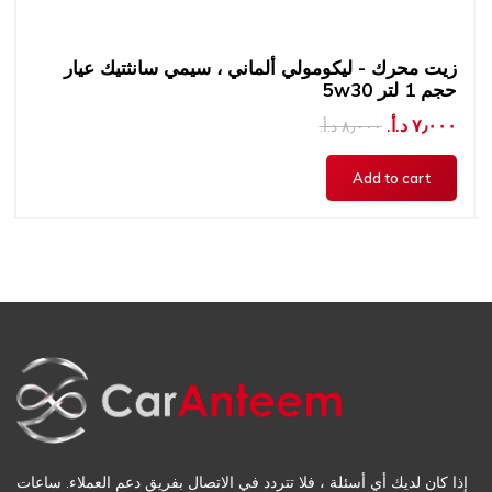
زيت محرك - ليكومولي ألماني ، سيمي سانثتيك عيار
5w30 حجم 1 لتر
٧٫٠٠٠ د.أ.‏
٨٫٠٠٠ د.أ.‏
إذا كان لديك أي أسئلة ، فلا تتردد في الاتصال بفريق دعم العملاء. ساعات