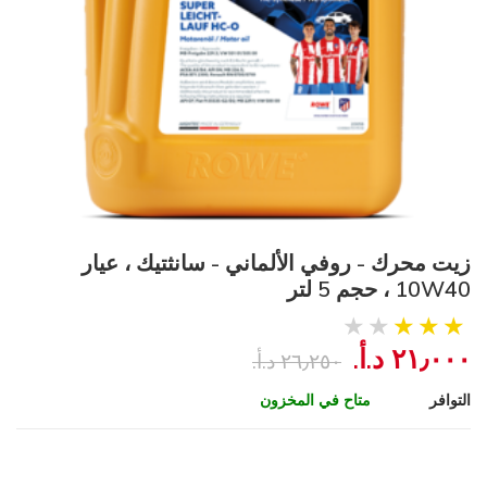
زيت محرك - روفي الألماني - سانثتيك ، عيار
10W40 ، حجم 5 لتر
٢١٫٠٠٠ د.أ.‏
٢٦٫٢٥٠ د.أ.‏
التوافر
متاح في المخزون