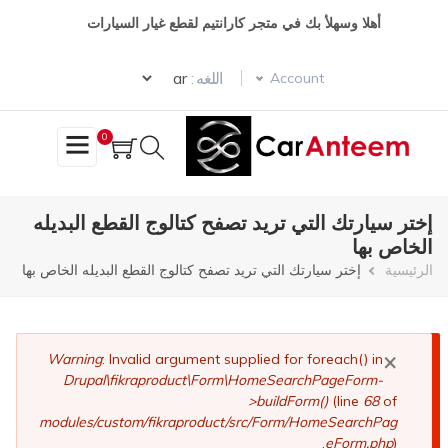
تجاوز
أهلا وسهلأ بك في متجر كارانتيم لقطع غيار السيارات
إلى
المحتوى
Select your language
الرئيسي
اللغه :
Account
0
إختر سيارتك التي تريد تصفح كتالوج القطع البديله
الخاص بها
مسار
الرئيسية
إختر سيارتك التي تريد تصفح كتالوج القطع البديله الخاص بها
التنقل
×
رسالة
Warning
: Invalid argument supplied for foreach() in
Drupal\fikraproduct\Form\HomeSearchPageForm-
الخطأ
>buildForm()
(line
68
of
modules/custom/fikraproduct/src/Form/HomeSearchPag
eForm.php
).