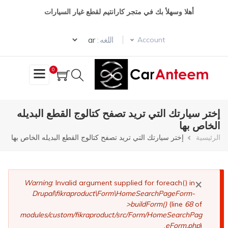
تجاوز
أهلا وسهلأ بك في متجر كارانتيم لقطع غيار السيارات
إلى
المحتوى
Select your language
الرئيسي
اللغه :
Account
0
إختر سيارتك التي تريد تصفح كتالوج القطع البديله
الخاص بها
مسار
الرئيسية
إختر سيارتك التي تريد تصفح كتالوج القطع البديله الخاص بها
التنقل
×
رسالة
Warning
: Invalid argument supplied for foreach() in
Drupal\fikraproduct\Form\HomeSearchPageForm-
الخطأ
>buildForm()
(line
68
of
modules/custom/fikraproduct/src/Form/HomeSearchPag
eForm.php
).