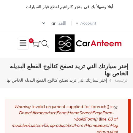
تجاوز
أهلا وسهلأ بك في متجر كارانتيم لقطع غيار السيارات
إلى
المحتوى
Select your language
الرئيسي
اللغه :
Account
0
إختر سيارتك التي تريد تصفح كتالوج القطع البديله
الخاص بها
مسار
الرئيسية
إختر سيارتك التي تريد تصفح كتالوج القطع البديله الخاص بها
التنقل
×
رسالة
Warning
: Invalid argument supplied for foreach() in
Drupal\fikraproduct\Form\HomeSearchPageForm-
الخطأ
>buildForm()
(line
68
of
modules/custom/fikraproduct/src/Form/HomeSearchPag
eForm.php
).