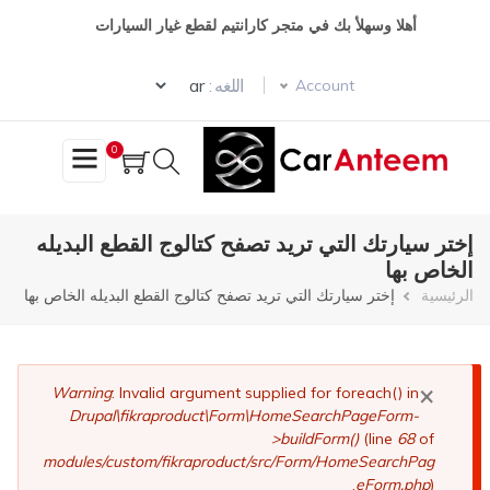
تجاوز
أهلا وسهلأ بك في متجر كارانتيم لقطع غيار السيارات
إلى
المحتوى
Select your language
الرئيسي
اللغه :
Account
0
إختر سيارتك التي تريد تصفح كتالوج القطع البديله
الخاص بها
مسار
الرئيسية
إختر سيارتك التي تريد تصفح كتالوج القطع البديله الخاص بها
التنقل
×
رسالة
Warning
: Invalid argument supplied for foreach() in
Drupal\fikraproduct\Form\HomeSearchPageForm-
الخطأ
>buildForm()
(line
68
of
modules/custom/fikraproduct/src/Form/HomeSearchPag
eForm.php
).