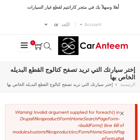
تجاوز
أهلا وسهلأ بك في متجر كارانتيم لقطع غيار السيارات
إلى
المحتوى
Select your language
الرئيسي
اللغه :
Account
0
إختر سيارتك التي تريد تصفح كتالوج القطع البديله
الخاص بها
مسار
الرئيسية
إختر سيارتك التي تريد تصفح كتالوج القطع البديله الخاص بها
التنقل
×
رسالة
Warning
: Invalid argument supplied for foreach() in
Drupal\fikraproduct\Form\HomeSearchPageForm-
الخطأ
>buildForm()
(line
68
of
modules/custom/fikraproduct/src/Form/HomeSearchPag
eForm.php
).