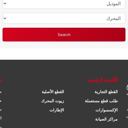
الموديل
المحرك
الأقسام الرئيسية
خ
م
القطع التجارية
القطع الأصلية
م
طلب قطع مستعملة
زيوت المحرك
س
الإكسسوارات
الإطارات
ا
مراكز الصيانة
س