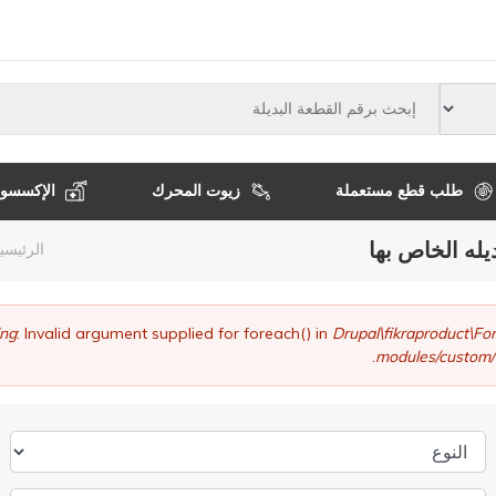
النوع
طلب قطع مستعملة
زيوت المحرك
الإكسسوا
يله الخاص بها
مسا
الرئيسي
التن
ng
: Invalid argument supplied for foreach() in
Drupal\fikraproduct\
modules/custom/
النوع