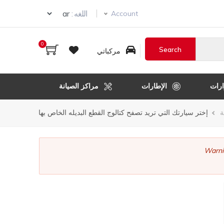
ur language
اللغه :
Account
0
مركباتي
رات
الإطارات
مراكز الصيانة
ر
ة
إختر سيارتك التي تريد تصفح كتالوج القطع البديله الخاص بها
قل
Warni