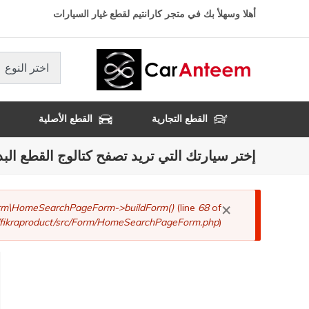
تجاوز
أهلا وسهلأ بك في متجر كارانتيم لقطع غيار السيارات
إلى
المحتوى
الرئيسي
اختر النوع
القطع التجارية
القطع الأصلية
إختر سيارتك التي تريد تصفح كتالوج القطع البد
×
رسالة
Form\HomeSearchPageForm->buildForm()
(line
68
of
fikraproduct/src/Form/HomeSearchPageForm.php
).
الخطأ