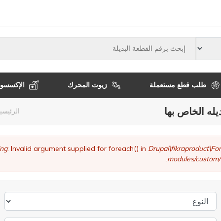
النوع
طلب قطع مستعملة
زيوت المحرك
الإكسسوا
يله الخاص بها
مسا
الرئيسي
التن
ng
: Invalid argument supplied for foreach() in
Drupal\fikraproduct\
modules/custom/
النوع