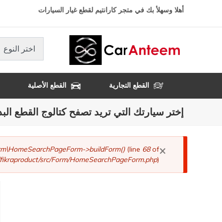
تجاوز
أهلا وسهلأ بك في متجر كارانتيم لقطع غيار السيارات
إلى
المحتوى
الرئيسي
اختر النوع
القطع التجارية
القطع الأصلية
إختر سيارتك التي تريد تصفح كتالوج القطع البد
×
رسالة
Form\HomeSearchPageForm->buildForm()
(line
68
of
fikraproduct/src/Form/HomeSearchPageForm.php
).
الخطأ