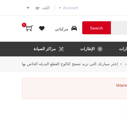
ur language
اللغه :
Account
0
مركباتي
رات
الإطارات
مراكز الصيانة
ر
ة
إختر سيارتك التي تريد تصفح كتالوج القطع البديله الخاص بها
قل
Warni