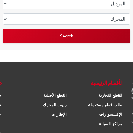
الموديل
المحرك
الأقسام الرئيسية
خ
م
القطع التجارية
القطع الأصلية
م
طلب قطع مستعملة
زيوت المحرك
س
الإكسسوارات
الإطارات
ا
مراكز الصيانة
س