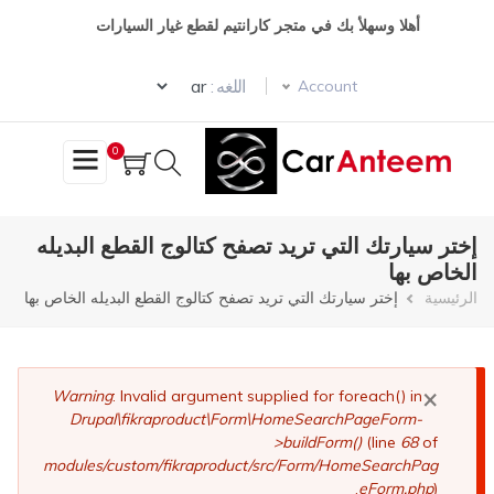
تجاوز
أهلا وسهلأ بك في متجر كارانتيم لقطع غيار السيارات
إلى
المحتوى
Select your language
الرئيسي
اللغه :
Account
0
إختر سيارتك التي تريد تصفح كتالوج القطع البديله
الخاص بها
مسار
الرئيسية
إختر سيارتك التي تريد تصفح كتالوج القطع البديله الخاص بها
التنقل
×
رسالة
Warning
: Invalid argument supplied for foreach() in
Drupal\fikraproduct\Form\HomeSearchPageForm-
الخطأ
>buildForm()
(line
68
of
modules/custom/fikraproduct/src/Form/HomeSearchPag
eForm.php
).