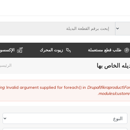
النوع
طلب قطع مستعملة
زيوت المحرك
الإكسسوا
يله الخاص بها
مسا
الرئيسي
التن
ng
: Invalid argument supplied for foreach() in
Drupal\fikraproduct\
modules/custom/
النوع