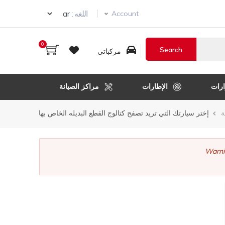
ur language
اللغه :
Account
0
مركباتي
رات
الإطارات
مراكز الصيانة
ر
ة
إختر سيارتك التي تريد تصفح كتالوج القطع البديله الخاص بها
قل
Warni