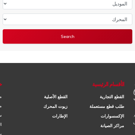
الموديل
المحرك
الأقسام الرئيسية
خ
م
القطع التجارية
القطع الأصلية
م
طلب قطع مستعملة
زيوت المحرك
س
الإكسسوارات
الإطارات
ا
مراكز الصيانة
س