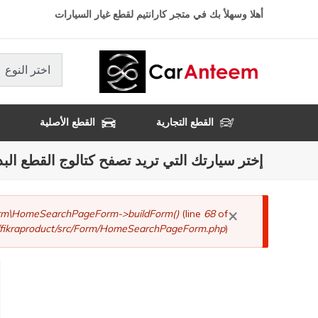
تجاوز
أهلا وسهلأ بك في متجر كارانتيم لقطع غيار السيارات
إلى
المحتوى
الرئيسي
اختر النوع
القطع التجارية
القطع الأصلية
إختر سيارتك التي تريد تصفح كتالوج القطع البد
×
رسالة
Form\HomeSearchPageForm->buildForm()
(line
68
of
fikraproduct/src/Form/HomeSearchPageForm.php
).
الخطأ