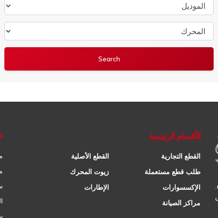
الموديل
المحرك
الأقسام الرئيسية
خ
م
القطع التجارية
القطع الأصلية
م
طلب قطع مستعملة
زيوت المحرك
س
الإكسسوارات
الإطارات
ا
مراكز الصيانة
س