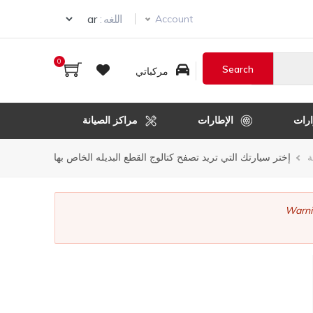
ur language
اللغه :
Account
0
مركباتي
رات
الإطارات
مراكز الصيانة
ر
ة
إختر سيارتك التي تريد تصفح كتالوج القطع البديله الخاص بها
قل
Warni