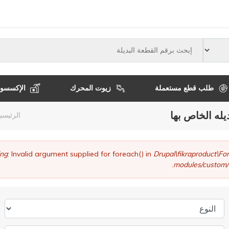
النوع
طلب قطع مستعملة
زيوت المحرك
الإكسسوا
يله الخاص بها
مسا
الرئيسي
التن
ng
: Invalid argument supplied for foreach() in
Drupal\fikraproduct\
modules/custom/
النوع