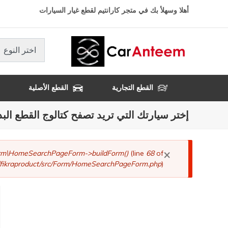
تجاوز
أهلا وسهلأ بك في متجر كارانتيم لقطع غيار السيارات
إلى
المحتوى
الرئيسي
اختر النوع
القطع التجارية
القطع الأصلية
إختر سيارتك التي تريد تصفح كتالوج القطع البد
×
رسالة
Form\HomeSearchPageForm->buildForm()
(line
68
of
fikraproduct/src/Form/HomeSearchPageForm.php
).
الخطأ