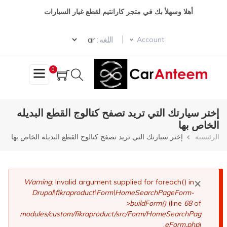
تجاوز
أهلا وسهلأ بك في متجر كارانتيم لقطع غيار السيارات
إلى
المحتوى
Select your language
الرئيسي
اللغه :
Account
0
إختر سيارتك التي تريد تصفح كتالوج القطع البديله
الخاص بها
مسار
الرئيسية
إختر سيارتك التي تريد تصفح كتالوج القطع البديله الخاص بها
التنقل
×
رسالة
Warning
: Invalid argument supplied for foreach() in
Drupal\fikraproduct\Form\HomeSearchPageForm-
الخطأ
>buildForm()
(line
68
of
modules/custom/fikraproduct/src/Form/HomeSearchPag
eForm.php
).