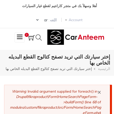
تجاوز
أهلا وسهلأ بك في متجر كارانتيم لقطع غيار السيارات
إلى
المحتوى
Select your language
الرئيسي
اللغه :
Account
0
إختر سيارتك التي تريد تصفح كتالوج القطع البديله
الخاص بها
مسار
الرئيسية
إختر سيارتك التي تريد تصفح كتالوج القطع البديله الخاص بها
التنقل
×
رسالة
Warning
: Invalid argument supplied for foreach() in
Drupal\fikraproduct\Form\HomeSearchPageForm-
الخطأ
>buildForm()
(line
68
of
modules/custom/fikraproduct/src/Form/HomeSearchPag
eForm.php
).