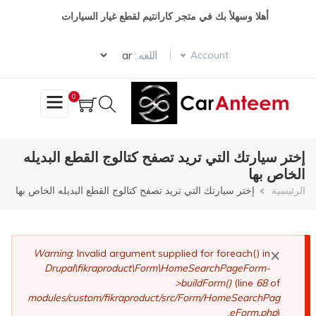
تجاوز
أهلا وسهلأ بك في متجر كارانتيم لقطع غيار السيارات
إلى
المحتوى
Select your language
الرئيسي
اللغه :
Account
0
إختر سيارتك التي تريد تصفح كتالوج القطع البديله
الخاص بها
مسار
الرئيسية
إختر سيارتك التي تريد تصفح كتالوج القطع البديله الخاص بها
التنقل
×
رسالة
Warning
: Invalid argument supplied for foreach() in
Drupal\fikraproduct\Form\HomeSearchPageForm-
الخطأ
>buildForm()
(line
68
of
modules/custom/fikraproduct/src/Form/HomeSearchPag
eForm.php
).