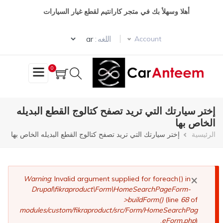
تجاوز
أهلا وسهلأ بك في متجر كارانتيم لقطع غيار السيارات
إلى
المحتوى
Select your language
الرئيسي
اللغه :
Account
0
إختر سيارتك التي تريد تصفح كتالوج القطع البديله
الخاص بها
مسار
الرئيسية
إختر سيارتك التي تريد تصفح كتالوج القطع البديله الخاص بها
التنقل
×
رسالة
Warning
: Invalid argument supplied for foreach() in
Drupal\fikraproduct\Form\HomeSearchPageForm-
الخطأ
>buildForm()
(line
68
of
modules/custom/fikraproduct/src/Form/HomeSearchPag
eForm.php
).