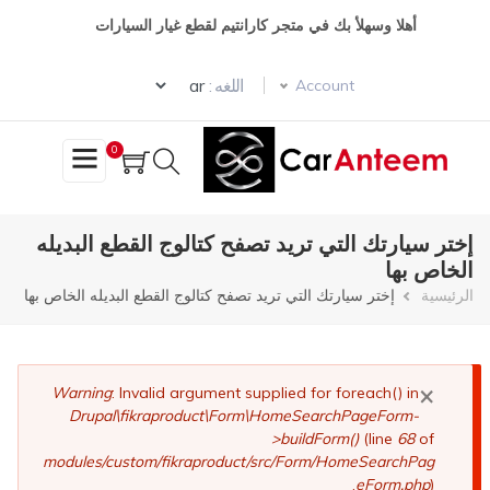
تجاوز
أهلا وسهلأ بك في متجر كارانتيم لقطع غيار السيارات
إلى
المحتوى
Select your language
الرئيسي
اللغه :
Account
0
إختر سيارتك التي تريد تصفح كتالوج القطع البديله
الخاص بها
مسار
الرئيسية
إختر سيارتك التي تريد تصفح كتالوج القطع البديله الخاص بها
التنقل
×
رسالة
Warning
: Invalid argument supplied for foreach() in
Drupal\fikraproduct\Form\HomeSearchPageForm-
الخطأ
>buildForm()
(line
68
of
modules/custom/fikraproduct/src/Form/HomeSearchPag
eForm.php
).