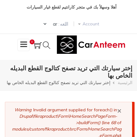
تجاوز
أهلا وسهلأ بك في متجر كارانتيم لقطع غيار السيارات
إلى
المحتوى
Select your language
الرئيسي
اللغه :
Account
0
إختر سيارتك التي تريد تصفح كتالوج القطع البديله
الخاص بها
مسار
الرئيسية
إختر سيارتك التي تريد تصفح كتالوج القطع البديله الخاص بها
التنقل
×
رسالة
Warning
: Invalid argument supplied for foreach() in
Drupal\fikraproduct\Form\HomeSearchPageForm-
الخطأ
>buildForm()
(line
68
of
modules/custom/fikraproduct/src/Form/HomeSearchPag
eForm.php
).