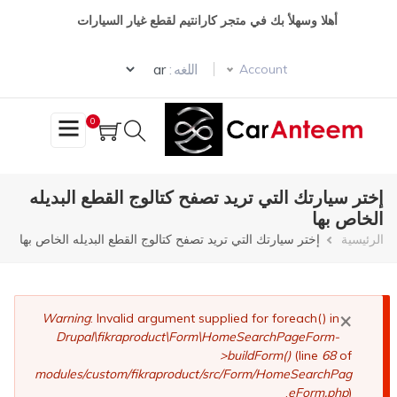
تجاوز
أهلا وسهلأ بك في متجر كارانتيم لقطع غيار السيارات
إلى
المحتوى
Select your language
الرئيسي
اللغه :
Account
0
إختر سيارتك التي تريد تصفح كتالوج القطع البديله
الخاص بها
مسار
الرئيسية
إختر سيارتك التي تريد تصفح كتالوج القطع البديله الخاص بها
التنقل
×
رسالة
Warning
: Invalid argument supplied for foreach() in
Drupal\fikraproduct\Form\HomeSearchPageForm-
الخطأ
>buildForm()
(line
68
of
modules/custom/fikraproduct/src/Form/HomeSearchPag
eForm.php
).