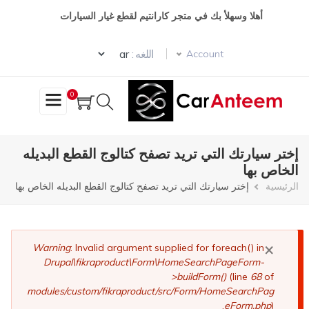
تجاوز
أهلا وسهلأ بك في متجر كارانتيم لقطع غيار السيارات
إلى
المحتوى
Select your language
الرئيسي
اللغه :
Account
0
إختر سيارتك التي تريد تصفح كتالوج القطع البديله
الخاص بها
مسار
الرئيسية
إختر سيارتك التي تريد تصفح كتالوج القطع البديله الخاص بها
التنقل
×
رسالة
Warning
: Invalid argument supplied for foreach() in
Drupal\fikraproduct\Form\HomeSearchPageForm-
الخطأ
>buildForm()
(line
68
of
modules/custom/fikraproduct/src/Form/HomeSearchPag
eForm.php
).