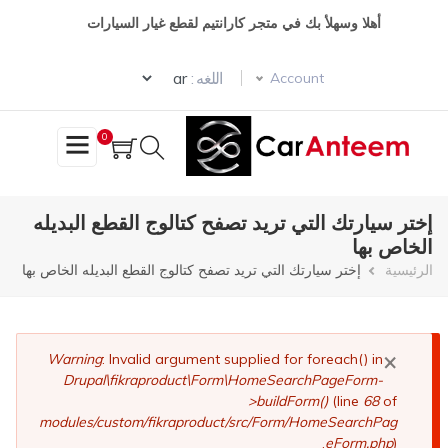
تجاوز
أهلا وسهلأ بك في متجر كارانتيم لقطع غيار السيارات
إلى
المحتوى
Select your language
الرئيسي
اللغه :
Account
0
إختر سيارتك التي تريد تصفح كتالوج القطع البديله
الخاص بها
مسار
الرئيسية
إختر سيارتك التي تريد تصفح كتالوج القطع البديله الخاص بها
التنقل
×
رسالة
Warning
: Invalid argument supplied for foreach() in
Drupal\fikraproduct\Form\HomeSearchPageForm-
الخطأ
>buildForm()
(line
68
of
modules/custom/fikraproduct/src/Form/HomeSearchPag
eForm.php
).