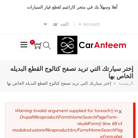
تجاوز
أهلا وسهلأ بك في متجر كارانتيم لقطع غيار السيارات
إلى
المحتوى
Select your language
الرئيسي
اللغه :
Account
0
إختر سيارتك التي تريد تصفح كتالوج القطع البديله
الخاص بها
مسار
الرئيسية
إختر سيارتك التي تريد تصفح كتالوج القطع البديله الخاص بها
التنقل
×
رسالة
Warning
: Invalid argument supplied for foreach() in
Drupal\fikraproduct\Form\HomeSearchPageForm-
الخطأ
>buildForm()
(line
68
of
modules/custom/fikraproduct/src/Form/HomeSearchPag
eForm.php
).