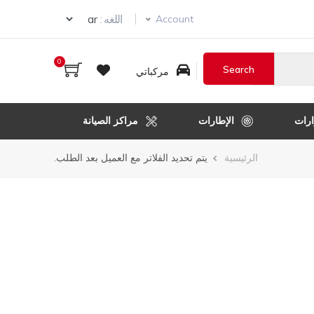
ur language
اللغه :
Account
0
مركباتي
رات
الإطارات
مراكز الصيانة
مسار
الرئيسية
يتم تحديد الفلاتر مع العميل بعد الطلب.
التنقل