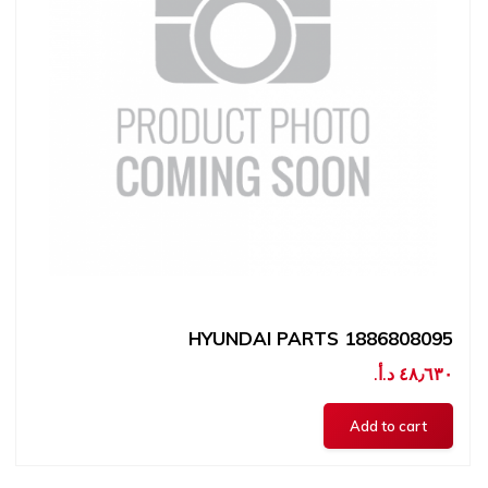
HYUNDAI PARTS 1886808095
٤٨٫٦٣٠ د.أ.‏