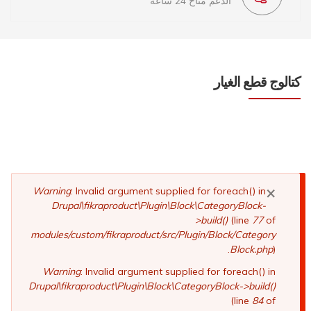
الدعم متاح 24 ساعة
كتالوج قطع الغيار
×
رسالة
Warning
: Invalid argument supplied for foreach() in
Drupal\fikraproduct\Plugin\Block\CategoryBlock-
الخطأ
>build()
(line
77
of
modules/custom/fikraproduct/src/Plugin/Block/Category
Block.php
).
Warning
: Invalid argument supplied for foreach() in
Drupal\fikraproduct\Plugin\Block\CategoryBlock->build()
(line
84
of