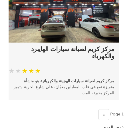
مركز كريم لصيانة سيارات الهايبرد
والكهرباء
مركز كريم لصيانة سيارات الهجينة والكهربائية
هو منشأة
متميزة تقع في قلب المقابلين بعمّان، على شارع الحرية يتميز
المركز بخبرته المت
Pagination
Page 1
››
الصفحة
التالية
عرض المزيد