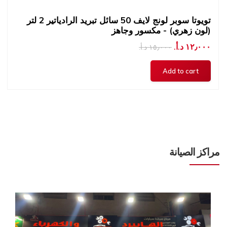
تويوتا سوبر لونج لايف 50 سائل تبريد الرادياتير 2 لتر
(لون زهري) - مكسور وجاهز
١٢٫٠٠٠ د.أ.‏
١٥٫٠٠٠ د.أ.‏
مراكز الصيانة