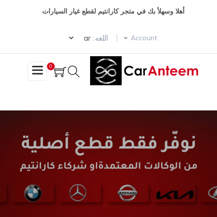
وز
أهلا وسهلأ بك في متجر كارانتيم لقطع غيار السيارات
حتوى
Select your language
ئيسي
اللغه :
Account
0