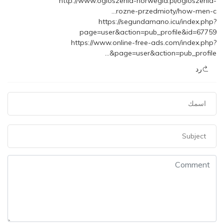
http://www.ogloszenia-norwegia.pl/ogloszenia-
rozne-przedmioty/how-men-c…
https://segundamano.icu/index.php?
page=user&action=pub_profile&id=67759
https://www.online-free-ads.com/index.php?
page=user&action=pub_profile&…
رد