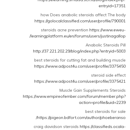
to
entryid=17351
معاينة
التعليق
how Does anabolic steroids affect The body
|
https://golocalclassified.com/user/profile/790001
CarAnteem
steroids acne prevention
https://www.eweu-
by
learningplatform.eu/en/forums/users/justinagallop/
مجهول
(لم
Anabolic Steroids Pill
يتم
http://37.221.202.29/blog/index.php?entryid=5003
التحقق)
best steroids for cutting fat and building muscle
https://www.adpost4u.com/user/profile/3375450
steroid side effect
https://www.adpost4u.com/user/profile/3375421
Muscle Gain Supplements Steroids
https://www.empireofember.com/forum/member.php?
action=profile&uid=2239
best steroids for sale
https://pigeon.bdfort.com/author/phoeberanso/
craig davidson steroids
https://classifieds.ocala-