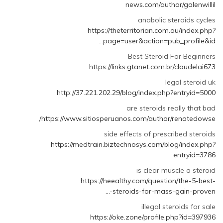
news.com/author/galenwillil
anabolic steroids cycles
https://theterritorian.com.au/index.php?
page=user&action=pub_profile&id…
Best Steroid For Beginners
https://links.gtanet.com.br/claudelai673
legal steroid uk
http://37.221.202.29/blog/index.php?entryid=5000
are steroids really that bad
https://www.sitiosperuanos.com/author/renatedowse/
side effects of prescribed steroids
https://medtrain.biztechnosys.com/blog/index.php?
entryid=3786
is clear muscle a steroid
https://heealthy.com/question/the-5-best-
steroids-for-mass-gain-proven-…
illegal steroids for sale
https://oke.zone/profile.php?id=397936