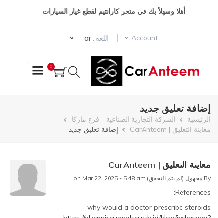
تجاوز
أهلا وسهلأ بك في متجر كارانتيم لقطع غيار السيارات
إلى
المحتوى
Select your language
الرئيسي
اللغه :
Account
0
إضافة تعليق جديد
مسار
الرئيسية
الشركة التجارية الصناعية - فرع ماركا
معاينة التعليق | CarAnteem
إضافة تعليق جديد
التنقل
معاينة التعليق | CarAnteem
By
مجهول (لم يتم التحقق)
on Mar 22, 2025 - 5:48 am
References:
In
why would a doctor prescribe steroids
reply
https://elearning.smalsa.sch.id/blog/index.php?