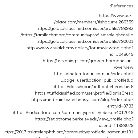
References:
https://www.psx-
place.com/members/tishacurre.266359/
https://golocalclassified.com/user/profile/789992
https://tamilachat.org/community/profile/ashleighcasilla/
https://golocalclassified.com/user/profile/790001
http://www.visualchemy.gallery/forum/viewtopic.php?
id=3048649
https://reckoningz.com/growth-hormone-an-
overview/
https://theterritorian.com.au/index.php?
page=user&action=pub_profile&id…
https://classihub.in/author/bebeancher8/
https://tuffclassified.com/user/profile/DorrisCresp
https://medtrain.biztechnosys.com/blog/index.php?
entryid=3783
https://radicaltarot.com/community/profile/rebekah4012019/
https://setiathome.berkeley.edu/view_profile.php?
userid=11989029
https://2017.asiateleophth.org/community/profile/lolitamcnutt191/