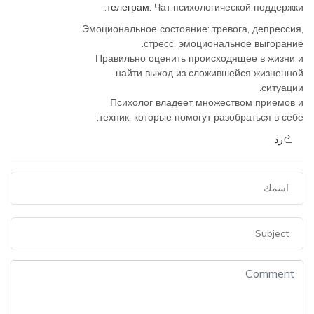
телеграм.
Чат психологической поддержки.
Эмоциональное состояние: тревога, депрессия,
стресс, эмоциональное выгорание.
Правильно оценить происходящее в жизни и
найти выход из сложившейся жизненной
ситуации.
Психолог владеет множеством приемов и
техник, которые помогут разобраться в себе.
رد