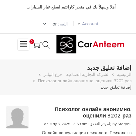
تجاوز
أهلا وسهلأ بك في متجر كارانتيم لقطع غيار السيارات
إلى
المحتوى
Select your language
الرئيسي
اللغه :
Account
0
إضافة تعليق جديد
مسار
الرئيسية
الشركة التجارية الصناعية - فرع البيادر
Психолог онлайн анонимно. оценили 3202 раз
التنقل
إضافة تعليق جديد
Психолог онлайн анонимно.
оценили 3202 раз
Starpnu (لم يتم التحقق)
By
on May 5, 2025 - 3:59 am
Онлайн-консультация психолога.
Психолог в