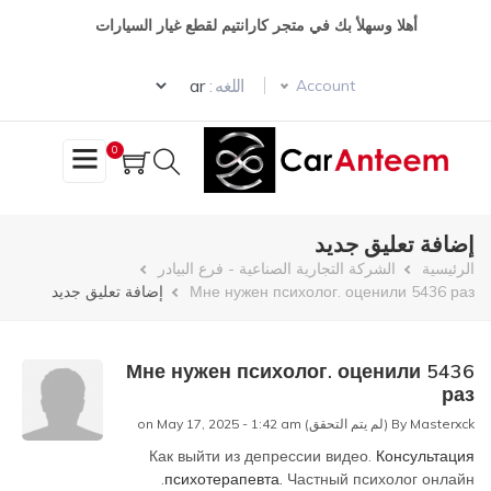
تجاوز
أهلا وسهلأ بك في متجر كارانتيم لقطع غيار السيارات
إلى
المحتوى
Select your language
الرئيسي
اللغه :
Account
0
إضافة تعليق جديد
مسار
الرئيسية
الشركة التجارية الصناعية - فرع البيادر
Мне нужен психолог. оценили 5436 раз
إضافة تعليق جديد
التنقل
Мне нужен психолог. оценили 5436
раз
Masterxck (لم يتم التحقق)
By
on May 17, 2025 - 1:42 am
Как выйти из депрессии видео.
Консультация
психотерапевта.
Частный психолог онлайн.