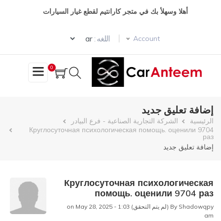
تجاوز
أهلا وسهلأ بك في متجر كارانتيم لقطع غيار السيارات
إلى
المحتوى
Select your language
الرئيسي
اللغه :
Account
0
إضافة تعليق جديد
مسار
الرئيسية
الشركة التجارية الصناعية - فرع البيادر
Круглосуточная психологическая помощь. оценили 9704
раз
التنقل
إضافة تعليق جديد
Круглосуточная психологическая
помощь. оценили 9704 раз
Shadowqpy (لم يتم التحقق)
By
on May 28, 2025 - 1:03
am