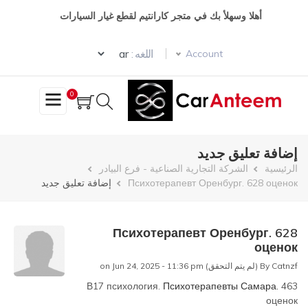
تجاوز
أهلا وسهلأ بك في متجر كارانتيم لقطع غيار السيارات
إلى
المحتوى
Select your language
الرئيسي
اللغه :
Account
0
إضافة تعليق جديد
مسار
الرئيسية
الشركة التجارية الصناعية - فرع البيادر
Психотерапевт Оренбург. 628 оценок
إضافة تعليق جديد
التنقل
Психотерапевт Оренбург. 628
оценок
Catnzf (لم يتم التحقق)
By
on Jun 24, 2025 - 11:36 pm
В17 психология.
Психотерапевты Самара.
463
оценок