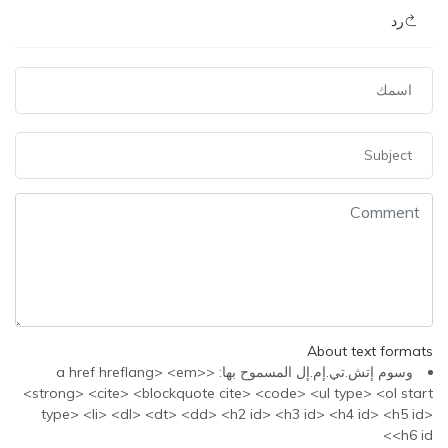
رد
About text formats
وسوم إتش.تي.إم.إل المسموح بها: <a href hreflang> <em>
<strong> <cite> <blockquote cite> <code> <ul type> <ol start
type> <li> <dl> <dt> <dd> <h2 id> <h3 id> <h4 id> <h5 id>
<h6 id>