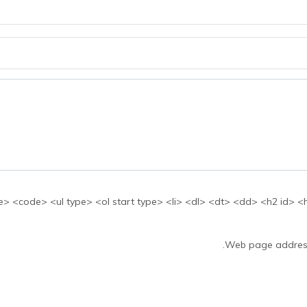
بها: <ul type> <ol start type> <li> <dl> <dt> <dd> <h2 id> <h3 id> <h4 id> <h5 id
Web page addresse