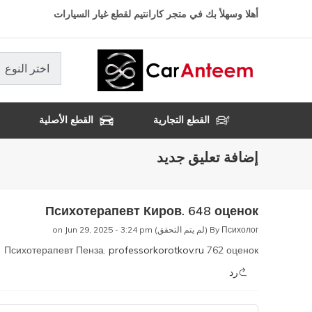
تجاوز
أهلا وسهلأ بك في متجر كارانتيم لقطع غيار السيارات
إلى
المحتوى
الرئيسي
اختر النوع
القطع التجارية
القطع الأصلية
إضافة تعليق جديد
Психотерапевт Киров. 648 оценок
Психолог (لم يتم التحقق)
By
on Jun 29, 2025 - 3:24 pm
Психотерапевт Пенза.
professorkorotkov.ru
762 оценок
رد