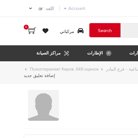
Select your language
اللغه :
Account
0
مركباتي
رات
الإطارات
مراكز الصيانة
اعية - فرع البيادر
Психотерапевт Киров. 648 оценок
إضافة تعليق جديد