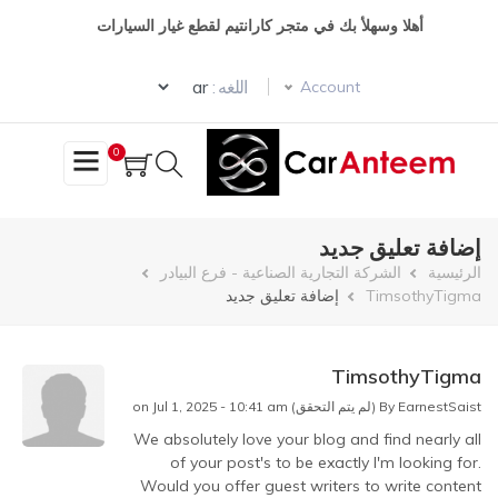
تجاوز
أهلا وسهلأ بك في متجر كارانتيم لقطع غيار السيارات
إلى
المحتوى
Select your language
الرئيسي
اللغه :
Account
0
إضافة تعليق جديد
مسار
الرئيسية
الشركة التجارية الصناعية - فرع البيادر
TimsothyTigma
إضافة تعليق جديد
التنقل
TimsothyTigma
EarnestSaist (لم يتم التحقق)
By
on Jul 1, 2025 - 10:41 am
We absolutely love your blog and find nearly all
of your post's to be exactly I'm looking for.
Would you offer guest writers to write content