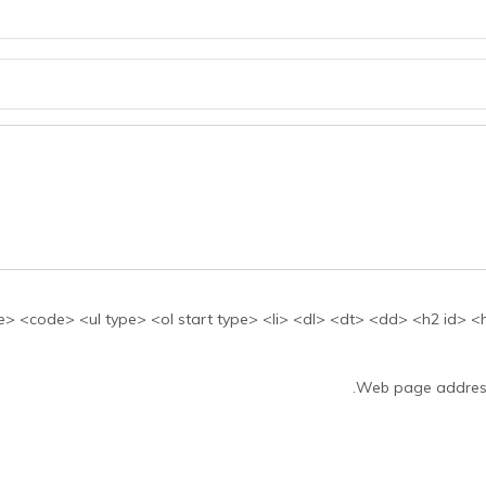
بها: <ul type> <ol start type> <li> <dl> <dt> <dd> <h2 id> <h3 id> <h4 id> <h5 id
Web page addresse