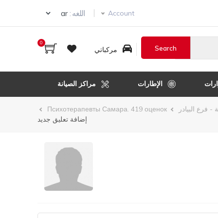
Select your language
اللغه :
Account
0
مركباتي
رات
الإطارات
مراكز الصيانة
 - فرع البيادر
Психотерапевты Самара. 419 оценок
إضافة تعليق جديد