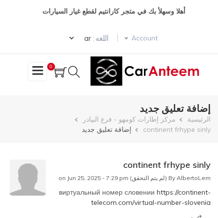
تجاوز
أهلا وسهلأ بك في متجر كارانتيم لقطع غيار السيارات
إلى
المحتوى
Select your language
الرئيسي
اللغه :
Account
0
إضافة تعليق جديد
مسار
الرئيسية
مركز إطارات كومهو - فرع البيادر
continent frhype sinly
إضافة تعليق جديد
التنقل
continent frhype sinly
AlbertoLem (لم يتم التحقق)
By
on Jun 25, 2025 - 7:29 pm
виртуальный номер словении
https://continent-
telecom.com/virtual-number-slovenia