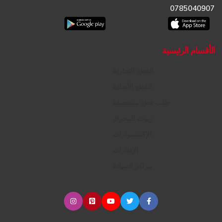
0785040907
الأقسام الرئيسية
القطع التجارية
القطع الأصلية
طلب قطع مستعملة
زيوت المحرك
الإكسسوارات
الإطارات
مراكز الصيانة