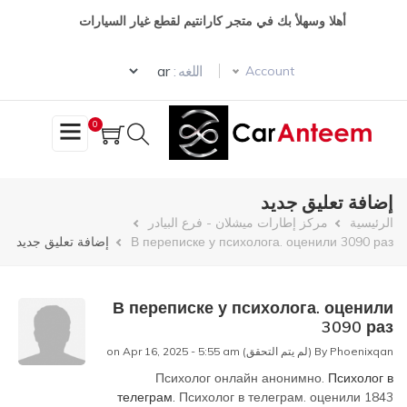
تجاوز
أهلا وسهلأ بك في متجر كارانتيم لقطع غيار السيارات
إلى
المحتوى
Select your language
الرئيسي
اللغه :
Account
0
إضافة تعليق جديد
مسار
الرئيسية
مركز إطارات ميشلان - فرع البيادر
В переписке у психолога. оценили 3090 раз
إضافة تعليق جديد
التنقل
В переписке у психолога. оценили
3090 раз
Phoenixqan (لم يتم التحقق)
By
on Apr 16, 2025 - 5:55 am
Психолог онлайн анонимно.
Психолог в
телеграм.
Психолог в телеграм. оценили 1843