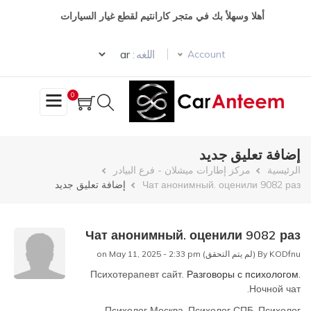
تجاوز
أهلا وسهلأ بك في متجر كارانتيم لقطع غيار السيارات
إلى
المحتوى
Select your language
الرئيسي
اللغه :
Account
0
إضافة تعليق جديد
مسار
الرئيسية
مركز إطارات ميشلان - فرع البيادر
Чат анонимный. оценили 9082 раз
إضافة تعليق جديد
التنقل
Чат анонимный. оценили 9082 раз
KODfnu (لم يتم التحقق)
By
on May 11, 2025 - 2:33 pm
Психотерапевт сайт.
Разговоры с психологом.
Ночной чат.
Психолог Москва. Психолог СПБ. Психолог