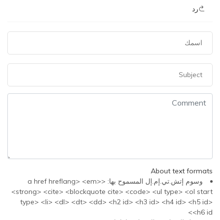
رد
About text formats
وسوم إتش.تي.إم.إل المسموح بها: <a href hreflang> <em>
<strong> <cite> <blockquote cite> <code> <ul type> <ol start
type> <li> <dl> <dt> <dd> <h2 id> <h3 id> <h4 id> <h5 id>
<h6 id>