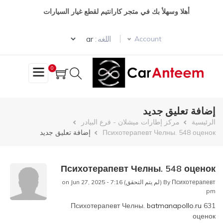
تجاوز
أهلا وسهلأ بك في متجر كارانتيم لقطع غيار السيارات
إلى
المحتوى
Select your language
الرئيسي
اللغه :
Account
0
إضافة تعليق جديد
مسار
الرئيسية
مركز إطارات ميشلان - فرع البيادر
Психотерапевт Челны. 548 оценок
إضافة تعليق جديد
التنقل
Психотерапевт Челны. 548 оценок
Психотерапевт (لم يتم التحقق)
By
on Jun 27, 2025 - 7:16
pm
Психотерапевт Челны.
batmanapollo.ru
631
оценок