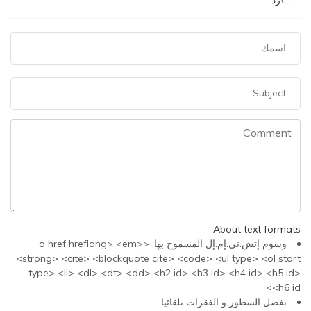
رد
About text formats
وسوم إتش.تي.إم.إل المسموح بها: <a href hreflang> <em>
<strong> <cite> <blockquote cite> <code> <ul type> <ol start
type> <li> <dl> <dt> <dd> <h2 id> <h3 id> <h4 id> <h5 id>
<h6 id>
تفصل السطور و الفقرات تلقائيا.