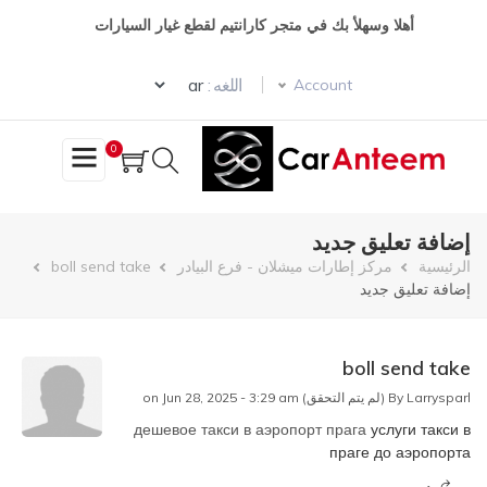
تجاوز
أهلا وسهلأ بك في متجر كارانتيم لقطع غيار السيارات
إلى
المحتوى
Select your language
الرئيسي
اللغه :
Account
0
إضافة تعليق جديد
مسار
الرئيسية
مركز إطارات ميشلان - فرع البيادر
boll send take
إضافة تعليق جديد
التنقل
boll send take
Larrysparl (لم يتم التحقق)
By
on Jun 28, 2025 - 3:29 am
дешевое такси в аэропорт прага
услуги такси в
праге до аэропорта