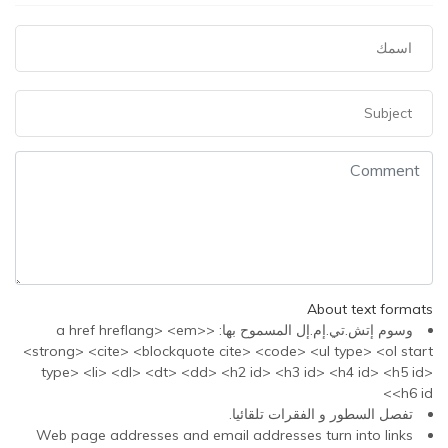
About text formats
وسوم إتش.تي.إم.إل المسموح بها: <a href hreflang> <em>
<strong> <cite> <blockquote cite> <code> <ul type> <ol start
type> <li> <dl> <dt> <dd> <h2 id> <h3 id> <h4 id> <h5 id>
<h6 id>
تفصل السطور و الفقرات تلقائيا.
Web page addresses and email addresses turn into links