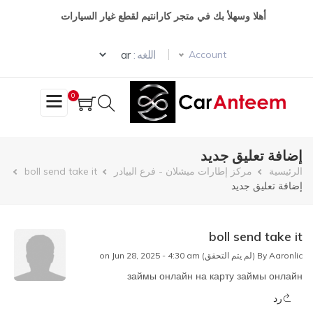
تجاوز
أهلا وسهلأ بك في متجر كارانتيم لقطع غيار السيارات
إلى
المحتوى
Select your language
الرئيسي
اللغه :
Account
0
إضافة تعليق جديد
مسار
الرئيسية
مركز إطارات ميشلان - فرع البيادر
boll send take it
إضافة تعليق جديد
التنقل
boll send take it
Aaronlic (لم يتم التحقق)
By
on Jun 28, 2025 - 4:30 am
займы онлайн на карту
займы онлайн
رد