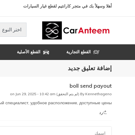
تجاوز
أهلا وسهلأ بك في متجر كارانتيم لقطع غيار السيارات
إلى
المحتوى
الرئيسي
اختر النوع
القطع التجارية
القطع الأصلية
إضافة تعليق جديد
boll send payout
Kennethageno (لم يتم التحقق)
By
on Jun 29, 2025 - 10:42 am
ый специалист, удобное расположение, доступные цены.
رد