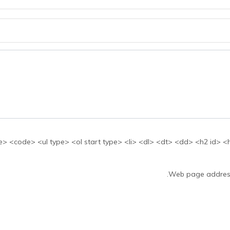
بها: <ul type> <ol start type> <li> <dl> <dt> <dd> <h2 id> <h3 id> <h4 id> <h5 id
Web page addresse