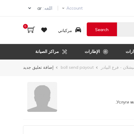
Select your language
اللغه :
Account
0
مركباتي
رات
الإطارات
مراكز الصيانة
لان - فرع البيادر
boll send payout
إضافة تعليق جديد
Услуги
м