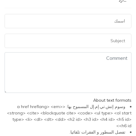
رد
About text formats
وسوم إتش.تي.إم.إل المسموح بها: <a href hreflang> <em>
<strong> <cite> <blockquote cite> <code> <ul type> <ol start
type> <li> <dl> <dt> <dd> <h2 id> <h3 id> <h4 id> <h5 id>
<h6 id>
تفصل السطور و الفقرات تلقائيا.