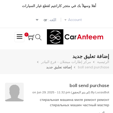
تجاوز
أهلا وسهلأ بك في متجر كارانتيم لقطع غيار السيارات
إلى
المحتوى
Select your language
الرئيسي
اللغه :
Account
0
إضافة تعليق جديد
مسار
الرئيسية
مركز إطارات ميشلان - فرع البيادر
boll send purchase
إضافة تعليق جديد
التنقل
boll send purchase
LucasBot (لم يتم التحقق)
By
on Jun 29, 2025 - 11:32 pm
стиральная машина миля ремонт
ремонт
стиральных машин частный мастер