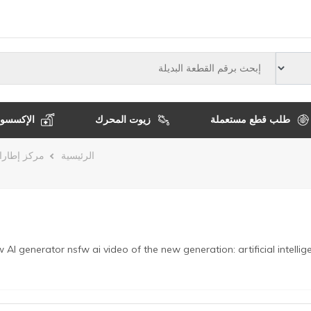
النوع
طلب قطع مستعملة
زيوت المحرك
الإكسسوا
مسار
الرئيسية
مركز إطارات
التنقل
 AI generator
nsfw ai video of the new generation: artificial intellig