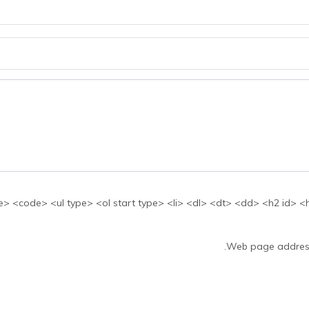
بها: <ul type> <ol start type> <li> <dl> <dt> <dd> <h2 id> <h3 id> <h4 id> <h5 id
Web page addresse