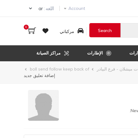
Select your language
اللغه :
Account
0
مركباتي
رات
الإطارات
مراكز الصيانة
 ميشلان - فرع البيادر
boll send follow keep back of
إضافة تعليق جديد
New