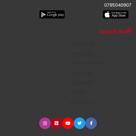
0785040907
الأقسام الرئيسية
القطع التجارية
القطع الأصلية
طلب قطع مستعملة
زيوت المحرك
الإكسسوارات
الإطارات
مراكز الصيانة