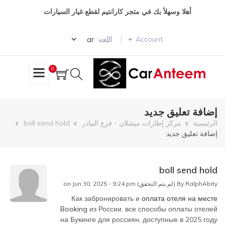
تجاوز
أهلا وسهلأ بك في متجر كارانتيم لقطع غيار السيارات
إلى
المحتوى
Select your language
الرئيسي
اللغه :
Account
0
إضافة تعليق جديد
مسار
الرئيسية
مركز إطارات ميشلان - فرع البيادر
boll send hold
إضافة تعليق جديد
التنقل
boll send hold
RalphAbity (لم يتم التحقق)
By
on Jun 30, 2025 - 9:24 pm
Как забронировать и
оплата отеля на месте
Booking
из России, все способы оплаты отелей
на Букинге для россиян, доступные в 2025 году